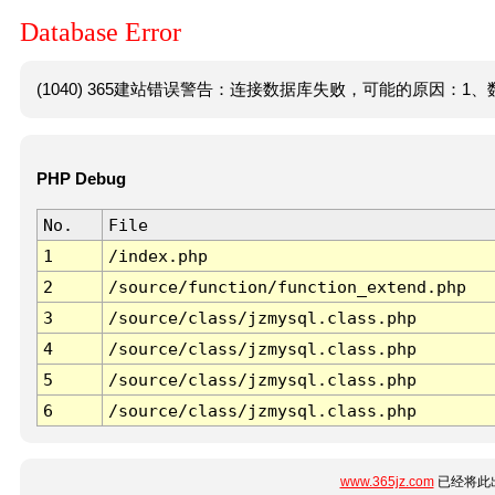
Database Error
(1040) 365建站错误警告：连接数据库失败，可能的原因：1、数
PHP Debug
No.
File
1
/index.php
2
/source/function/function_extend.php
3
/source/class/jzmysql.class.php
4
/source/class/jzmysql.class.php
5
/source/class/jzmysql.class.php
6
/source/class/jzmysql.class.php
www.365jz.com
已经将此