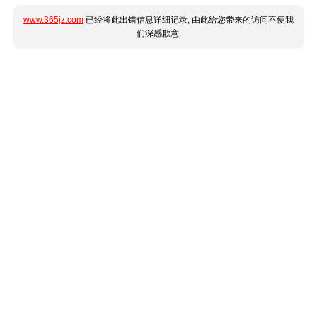
www.365jz.com
已经将此出错信息详细记录, 由此给您带来的访问不便我
们深感歉意.