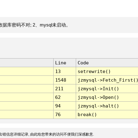
据库密码不对; 2、mysql未启动。
Line
Code
13
setrewrite()
1548
jzmysql->Fetch_First(
211
jzmysql->Init()
62
jzmysql->Open()
94
jzmysql->halt()
76
break()
出错信息详细记录, 由此给您带来的访问不便我们深感歉意.