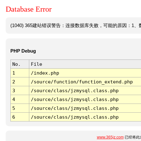
Database Error
(1040) 365建站错误警告：连接数据库失败，可能的原因：1、数
PHP Debug
No.
File
1
/index.php
2
/source/function/function_extend.php
3
/source/class/jzmysql.class.php
4
/source/class/jzmysql.class.php
5
/source/class/jzmysql.class.php
6
/source/class/jzmysql.class.php
www.365jz.com
已经将此