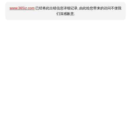
www.365jz.com
已经将此出错信息详细记录, 由此给您带来的访问不便我
们深感歉意.