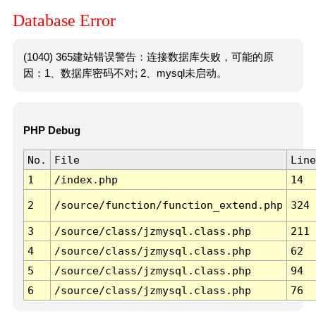
Database Error
(1040) 365建站错误警告：连接数据库失败，可能的原
因：1、数据库密码不对; 2、mysql未启动。
PHP Debug
No.
File
Line
1
/index.php
14
2
/source/function/function_extend.php
324
3
/source/class/jzmysql.class.php
211
4
/source/class/jzmysql.class.php
62
5
/source/class/jzmysql.class.php
94
6
/source/class/jzmysql.class.php
76