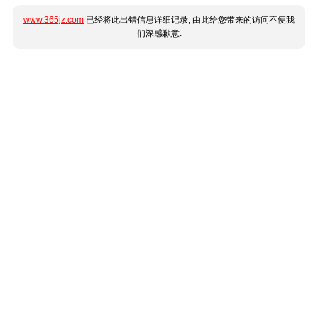
www.365jz.com
已经将此出错信息详细记录, 由此给您带来的访问不便我
们深感歉意.