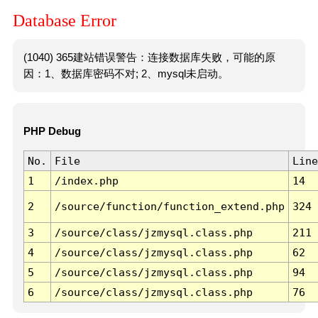
Database Error
(1040) 365建站错误警告：连接数据库失败，可能的原
因：1、数据库密码不对; 2、mysql未启动。
PHP Debug
No.
File
Line
1
/index.php
14
2
/source/function/function_extend.php
324
3
/source/class/jzmysql.class.php
211
4
/source/class/jzmysql.class.php
62
5
/source/class/jzmysql.class.php
94
6
/source/class/jzmysql.class.php
76