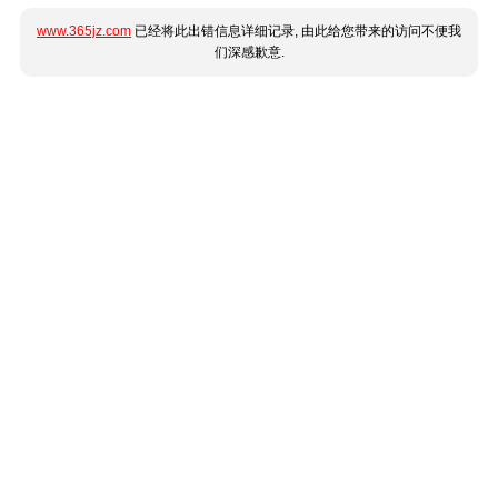
www.365jz.com
已经将此出错信息详细记录, 由此给您带来的访问不便我
们深感歉意.