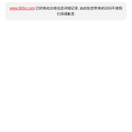
www.365jz.com
已经将此出错信息详细记录, 由此给您带来的访问不便我
们深感歉意.