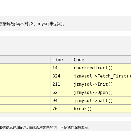
据库密码不对; 2、mysql未启动。
Line
Code
14
checkredirect()
324
jzmysql->Fetch_First(
211
jzmysql->Init()
62
jzmysql->Open()
94
jzmysql->halt()
76
break()
出错信息详细记录, 由此给您带来的访问不便我们深感歉意.