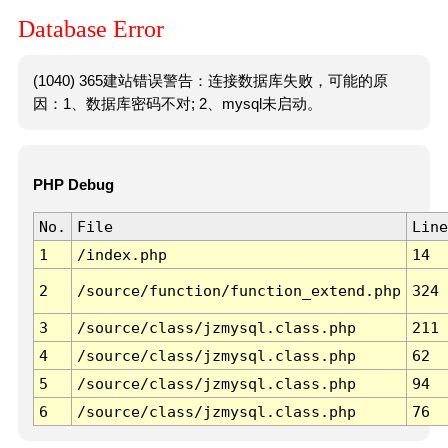
Database Error
(1040) 365建站错误警告：连接数据库失败，可能的原
因：1、数据库密码不对; 2、mysql未启动。
PHP Debug
No.
File
Line
1
/index.php
14
2
/source/function/function_extend.php
324
3
/source/class/jzmysql.class.php
211
4
/source/class/jzmysql.class.php
62
5
/source/class/jzmysql.class.php
94
6
/source/class/jzmysql.class.php
76