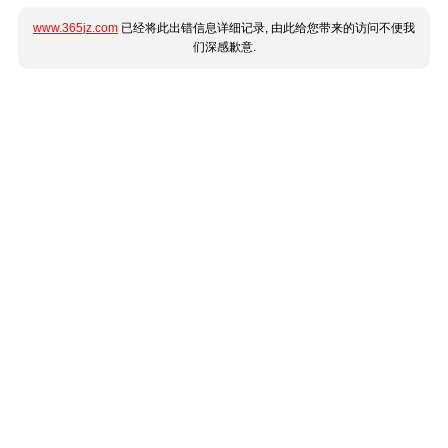
www.365jz.com
已经将此出错信息详细记录, 由此给您带来的访问不便我
们深感歉意.