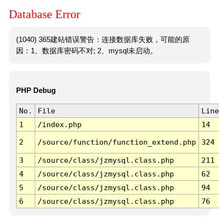
Database Error
(1040) 365建站错误警告：连接数据库失败，可能的原
因：1、数据库密码不对; 2、mysql未启动。
PHP Debug
No.
File
Line
1
/index.php
14
2
/source/function/function_extend.php
324
3
/source/class/jzmysql.class.php
211
4
/source/class/jzmysql.class.php
62
5
/source/class/jzmysql.class.php
94
6
/source/class/jzmysql.class.php
76