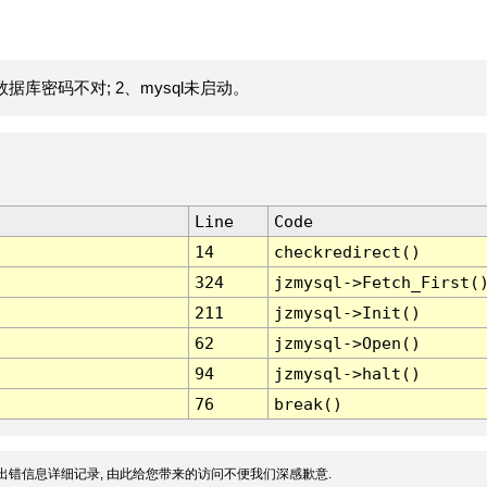
据库密码不对; 2、mysql未启动。
Line
Code
14
checkredirect()
324
jzmysql->Fetch_First(
211
jzmysql->Init()
62
jzmysql->Open()
94
jzmysql->halt()
76
break()
出错信息详细记录, 由此给您带来的访问不便我们深感歉意.